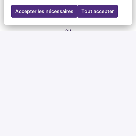
Accepter les nécessaires
Tout accepter
Postuler
ou
Apply with Indeed
indisponible
Mettre à jour les cookies
Partager l'offre d'emploi
Neuilly-sur-Seine
,
Île-de-France
Business Solutions & Accounting - Expertise
Conseil
Temps plein, durée indéterminée