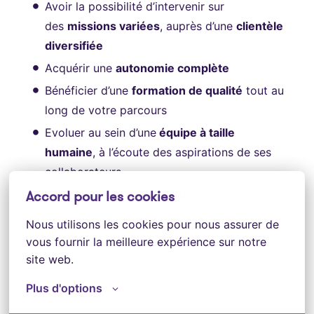
Avoir la possibilité d’intervenir sur
des
missions variées
, auprès d’une
clientèle
diversifiée
Acquérir une
autonomie complète
Bénéficier d’une
formation de qualité
tout au
long de votre parcours
Evoluer au sein d’une
équipe à taille
humaine
, à l’écoute des aspirations de ses
collaborateurs
Accord pour les cookies
De
réelles perspectives d’évolution.
Poste ouvert aux travailleurs en situation de
Nous utilisons les cookies pour nous assurer de 
handicap.
vous fournir la meilleure expérience sur notre 
Découvrir nos
engagements RSE
site web.
Plus d'options