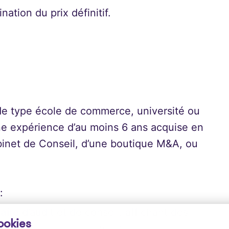
tion du prix définitif.
 de type école de commerce, université ou
ne expérience d’au moins 6 ans acquise en
binet de Conseil, d’une boutique M&A, ou
:
naire
d’audit et de conseil, affichant des
ookies