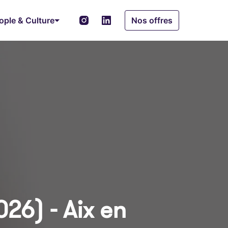
ople & Culture
Nos offres
26) - Aix en