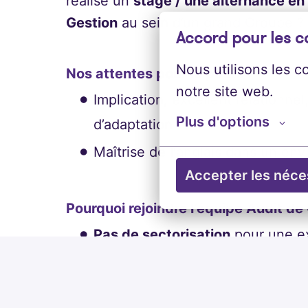
réalisé un
stage / une alternance en 
Gestion
au sein d’un grand Groupe ? A
Accord pour les c
Nous utilisons les c
Nos attentes pour le poste :
notre site web.
Implication, excellent relationnel
Plus d'options
d’adaptation
Maîtrise de l'anglais dans un en
Accepter les néce
Pourquoi rejoindre l’équipe Audit de
Pas de sectorisation
pour une ex
Possibilité de
progression rapid
parrainage, culture de reconnais