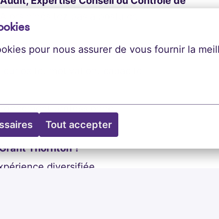
Audit, Expertise Conseil ou Contrôle de
lors n'hésitez pas à postuler.
ookies
ookies pour nous assurer de vous fournir la meil
, curiosité, motivation, capacité
vironnement professionnel
ssaires
Tout accepter
 Grant Thornton ?
périence diversifiée
e
: programme de formation soutenu,
sance des talents