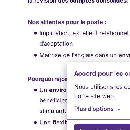
la révision des comptes consolidés
.
Nos attentes pour le poste :
Implication, excellent relationnel
d’adaptation
Maîtrise de l'anglais dans un en
Accord pour les c
Pourquoi rejoindre Grant Thornton ?
Nous utilisons les c
Un
environnement convivial et b
notre site web.
bénéficier d'une ascension prof
Plus d'options
stimulant.
Une
flexibilité
dans nos modalités