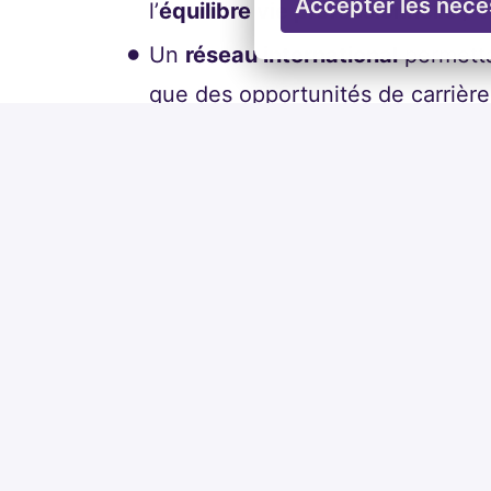
Accepter les néce
l’
équilibre vie professionnelle / 
Un
réseau international
permettan
que des opportunités de carrière 
Poste ouvert aux travailleurs en situ
Découvrir nos
engagements RSE