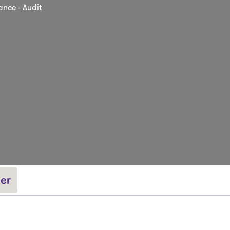
ance - Audit
ler