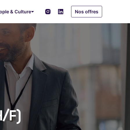
ople & Culture
Nos offres
H/F)