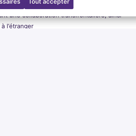
ssaires
Tout accepter
vie personnelle
t une collaboration transfrontalière, ainsi
à l’étranger
ation de handicap.